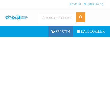
Kayıt Ol
Oturum Aç
KATEGORILER
SEPETIM