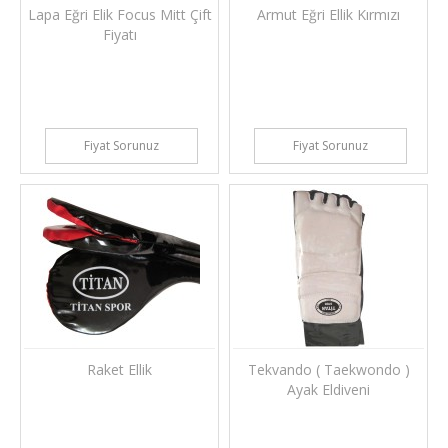
Lapa Eğri Elik Focus Mitt Çift
Armut Eğri Ellik Kırmızı
Fiyatı
Fiyat Sorunuz
Fiyat Sorunuz
Raket Ellik
Tekvando ( Taekwondo )
Ayak Eldiveni