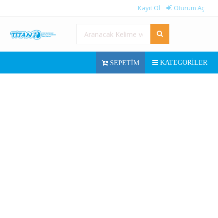
Kayıt Ol
Oturum Aç
KATEGORILER
SEPETIM