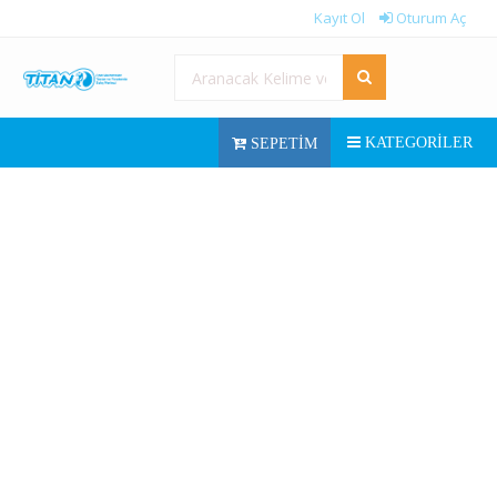
Kayıt Ol
Oturum Aç
KATEGORILER
SEPETIM