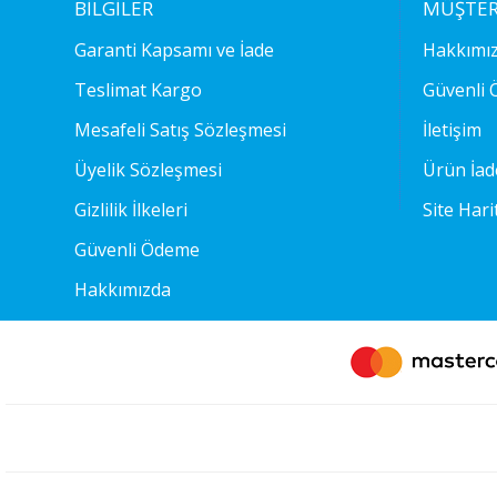
BILGILER
MÜŞTERI
Garanti Kapsamı ve İade
Hakkımı
Teslimat Kargo
Güvenli
Mesafeli Satış Sözleşmesi
İletişim
Üyelik Sözleşmesi
Ürün İad
Gizlilik İlkeleri
Site Hari
Güvenli Ödeme
Hakkımızda