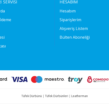
 SERVISI
HESABIM
zda
Hesabım
 Ödeme
Siparişlerim
Alışveriş Listem
esi
Bülten Aboneliği
tası
Tüfek Dürbünü
|
Tüfek Dürbünleri
|
Leatherman