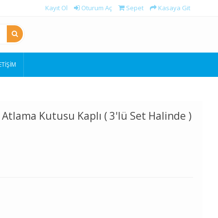
Kayıt Ol
Oturum Aç
Sepet
Kasaya Git
ETIŞIM
t Atlama Kutusu Kaplı ( 3'lü Set Halinde )