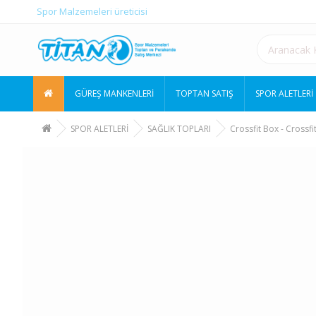
Spor Malzemeleri üreticisi
GÜREŞ MANKENLERİ
TOPTAN SATIŞ
SPOR ALETLERİ
SPOR ALETLERİ
SAĞLIK TOPLARI
Crossfit Box - Crossfi