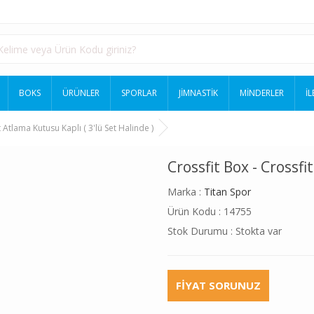
BOKS
ÜRÜNLER
SPORLAR
JİMNASTİK
MİNDERLER
İL
t Atlama Kutusu Kaplı ( 3'lü Set Halinde )
Crossfit Box - Crossfi
Marka :
Titan Spor
Ürün Kodu : 14755
Stok Durumu : Stokta var
FIYAT SORUNUZ